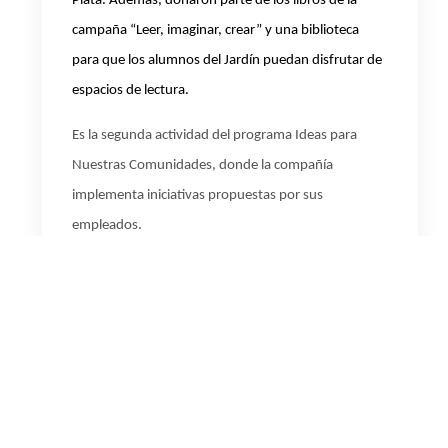
Plata. Además, donaron parte de los libros de la
campaña “Leer, imaginar, crear” y una biblioteca
para que los alumnos del Jardín puedan disfrutar de
espacios de lectura.
Es la segunda actividad del programa Ideas para
Nuestras Comunidades, donde la compañía
implementa iniciativas propuestas por sus
empleados.
MAPA DEL SITIO
DIRECCIÓN
Juana Manso 1069, 5º piso, Ciudad Autónoma de Buenos Aires