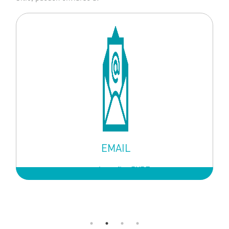
EMAIL
sugerenciasypfluz@YPF.com