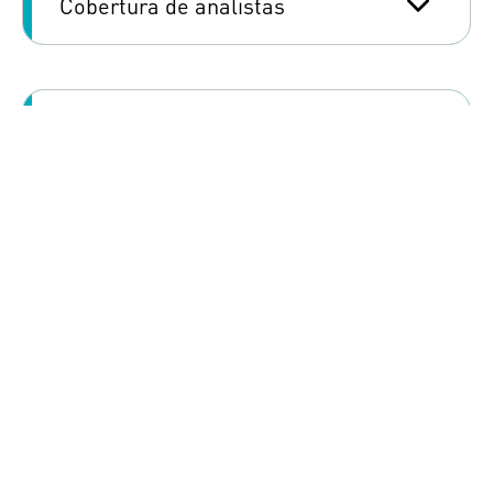
Cobertura de analistas
Gobierno corporativo
PRÓXIMOS EVENTOS
2T 2026 Anuncio de Resultados: 10/08/2026
2T 2026 Conference Call: 11/08/2026
Acceder al calendario