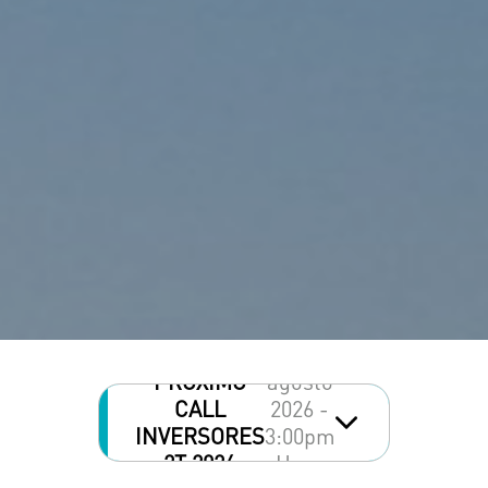
11 de
PRÓXIMO
agosto
CALL
2026 -
INVERSORES
3:00pm
2T 2026
Hora