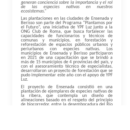
generan conciencia sobre la importancia y el rol
de las especies nativas en nuestros
ecosistemas.”
Las plantaciones en las ciudades de Ensenada y
Berisso son parte del Programa “Plantamos por
el Futuro”, una iniciativa de YPF Luz junto a la
ONG Club de Roma, que busca fortalecer las
capacidades de funcionarios y técnicos de
comunas y municipios, en forestación y
reforestación de espacios públicos urbanos y
periurbanos con especies nativas. Los
municipios de Ensenada y Berisso participaron
en 2021 de una capacitación que se brindó a
más de 15 municipios de 4 provincias del país, y
con el asesoramiento técnico de especialistas,
desarrollaron un proyecto de forestación que se
pudo implementar este año con el apoyo de YPF
Luz.
El proyecto de Ensenada consistió en una
plantación de ejemplares de especies nativas de
la ribera, que contempla un diseño de
alineaciones basado en el respeto del principio
de biocorredor, entre la desembocadura del Río
Santiago y la Reserva de Punta Lara. Mientras
que el de Berisso se trató de una forestación
urbana en un barrio carenciado, y desprovisto
de arbolado, que tiene un objetivo ambiental,
con una fuerte impronta social que impacta en