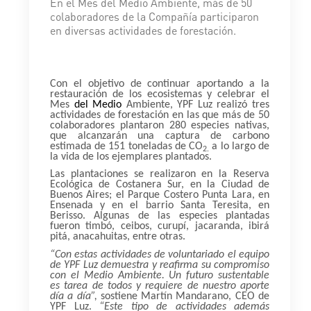
En el Mes del Medio Ambiente, más de 50
colaboradores de la Compañía participaron
en diversas actividades de forestación.
Con el objetivo de continuar aportando a la
restauración de los ecosistemas y celebrar el
Mes
del Medio
Ambiente, YPF Luz realizó tres
actividades de forestación en las que más de 50
colaboradores plantaron 280 especies nativas,
que alcanzarán una captura de carbono
estimada de 151 toneladas de CO
a lo largo de
2.
la vida de los ejemplares plantados.
Las plantaciones se realizaron en la Reserva
Ecológica de Costanera Sur, en la Ciudad de
Buenos Aires; el Parque Costero Punta Lara, en
Ensenada y en el barrio Santa Teresita, en
Berisso. Algunas de las especies plantadas
fueron timbó, ceibos, curupí, jacaranda, ibirá
pitá, anacahuitas, entre otras.
“Con estas actividades de voluntariado el equipo
de YPF Luz demuestra y reafirma su compromiso
con el Medio Ambiente. Un futuro sustentable
es tarea de todos y requiere de nuestro aporte
día a día”,
sostiene Martín Mandarano, CEO de
YPF Luz.
“Este tipo de actividades además