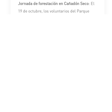
Jornada de forestación en Cañadón Seco
: El
19 de octubre, los voluntarios del Parque
Eólico Cañadón León participaron de una
jornada de forestación en la Fundación
Valdocco, dónde también brindaron una
charla sobre energías renovables.
Acondicionamiento de huertas
: realizamos la
tercera jornada de acondicionamiento de
huerta y en la Vivera Orgánica, un proyecto
encabezado por vecinas del barrio que
comenzó como huerta comunitaria y hoy
tiene un espacio de trabajo autogestivo,
donde cultivan alimentos y plantas orgánicas
que ya comenzaron a comercializar y les