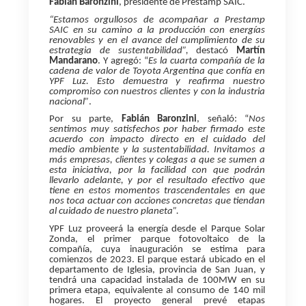
Fabián Baronzini
, presidente de Prestamp SAIC.
“Estamos orgullosos de acompañar a Prestamp
SAIC en su camino a la producción con energías
renovables y en el avance del cumplimiento de su
estrategia de sustentabilidad”,
destacó
Martín
Mandarano
. Y agregó: “
Es la cuarta compañía de la
cadena de valor de Toyota Argentina que confía en
YPF Luz. Esto demuestra y reafirma nuestro
compromiso con nuestros clientes y con la industria
nacional”
.
Por su parte,
Fabián Baronzini
, señaló: “
Nos
sentimos muy satisfechos por haber firmado este
acuerdo con impacto directo en el cuidado del
medio ambiente y la sustentabilidad. Invitamos a
más empresas, clientes y colegas a que se sumen a
esta iniciativa, por la facilidad con que podrán
llevarlo adelante, y por el resultado efectivo que
tiene en estos momentos trascendentales en que
nos toca actuar con acciones concretas que tiendan
al cuidado de nuestro planeta”.
YPF Luz proveerá la energía desde el Parque Solar
Zonda, el primer parque fotovoltaico de la
compañía, cuya inauguración se estima para
comienzos de 2023. El parque estará ubicado en el
departamento de Iglesia, provincia de San Juan, y
tendrá una capacidad instalada de 100MW en su
primera etapa, equivalente al consumo de 140 mil
hogares. El proyecto general prevé etapas