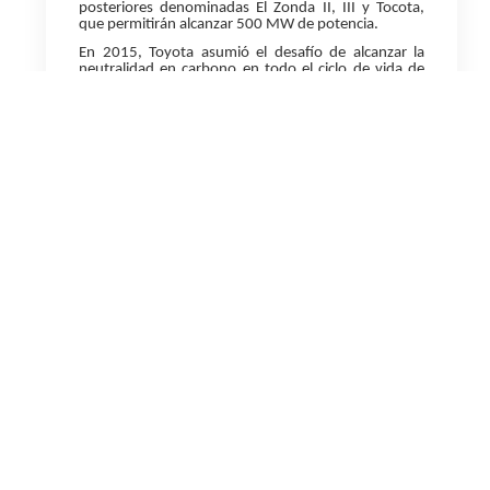
posteriores denominadas El Zonda II, III y Tocota,
que permitirán alcanzar 500 MW de potencia.
En 2015, Toyota asumió el desafío de alcanzar la
neutralidad en carbono en todo el ciclo de vida de
sus productos antes de 2050. Ese enfoque, que
abarca desde la fabricación hasta la disposición final
de los vehículos, contempla también a toda su
cadena de valor. Toyota, que ya utiliza electricidad
100% renovable en su planta fruto de su acuerdo
con YPF Luz, tiene como desafío alcanzar la
neutralidad de carbono en sus fábricas antes de
2035.
YPF Luz y Toyota Argentina comenzaron su relación
comercial en el 2018, con un acuerdo a 10 años por
la provisión de energía renovable para la planta
donde la automotriz produce sus modelos Hilux y
SW4, que exporta a 22 países de América Latina. La
energía es abastecida por el Parque Eólico
Manantiales Behr de 100MW de potencia, ubicado
en Chubut y el Parque Eólico Los Teros, en la
localidad de Azul, ambos operados por YPF Luz.
Desde ese primer acuerdo, otros tres proveedores
de la compañía se han sumado a producir con
energías renovables: Industrias Guidi, Toyota
Boshoku y Sewtech.