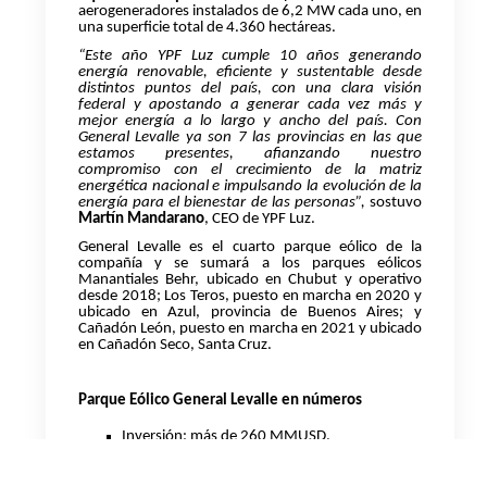
aerogeneradores instalados de 6,2 MW cada uno, en
una superficie total de 4.360 hectáreas.
“Este año YPF Luz cumple 10 años generando
energía
renovable, eficiente y sustentable
desde
distintos puntos del país, con una clara visión
federal y apostando a generar cada vez más y
mejor energía a lo largo y ancho del país. Con
General Levalle ya son 7 las provincias en las que
estamos presentes, afianzando nuestro
compromiso con el crecimiento de la matriz
energética nacional e impulsando la evolución de la
energía para el bienestar de las personas”,
sostuvo
Martín Mandarano
, CEO de YPF Luz.
General Levalle es el cuarto parque eólico de la
compañía y se sumará a los parques eólicos
Manantiales Behr, ubicado en Chubut y operativo
desde 2018; Los Teros, puesto en marcha en 2020 y
ubicado en Azul, provincia de Buenos Aires; y
Cañadón León, puesto en marcha en 2021 y ubicado
en Cañadón Seco, Santa Cruz.
Parque Eólico General Levalle en números
Inversión: más de 260 MMUSD.
Factor de capacidad estimado: más del 50%.