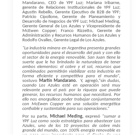
Mandarano, CEO de YPF Luz; Mariana Iribarne,
gerente de Relaciones Institucionales de YPF Luz;
Agustín Rebello, Gerente Ejecutivo de B2B de YPF;
Patricio Cipollone, Gerente de Planeamiento y
Desarrollo de Negocios de YPF Luz; Michael Meding,
Gerente General de Los Azules y Vicepresidente de
McEwen Copper; Franco Rizzetto, Gerente de
Administración y Recursos Humanos de Los Azules y
Rodolfo Ovalles, Gerente Legal de Los Azules.
“La industria minera en Argentina presenta grandes
oportunidades para el desarrollo del país y con ello
el sector de la energía renovable. San Juan tiene la
suerte que le ha brindado la naturaleza de tener
ambos elementos: el cobre y el sol, recursos que
combinados permitirán viabilizar esta industria en
forma eficiente y competitiva para el mundo”,
sostuvo
Martín Mandarano.
Y, agregó,
“s
in dudas,
cuando Los Azules esté en operación será muy
relevante para el país por la riqueza que puede
generar, los recursos humanos que necesitará. Por
ello nos enorgullece poder trabajar conjuntamente
con McEwen Copper en una solución energética
confiable y sustentable para sus operaciones.”
Por su parte,
Michael Meding,
expresó
“sumar a
YPF Luz como socio estratégico para abastecer Los
Azules, uno de los 10 proyectos de cobre más
grande del mundo, con 100% energía renovable es
un paso muy importante para el diseño de una