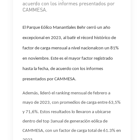
acuerdo con los informes presentados por
CAMMESA.
El
P
arque
E
ólico
Manantiales
Behr
cerró un año
excepcional en 2023, al batir
el
récord histórico de
factor de carga
mensual
a nivel
nacional
con un 81%
en noviembre
.
Este
es el mayor factor registrado
hasta
la fecha
,
de acuerdo con los informes
presentados por
CAMMESA
.
Además,
lideró el ranking mensual de
febrero a
mayo
de 2023
, con promedios de carga entre
63,5%
y 71,6%.
Estos resultados
lo llev
aron
a
ubicarse
dentro del
top 3
anual
de generación eólica de
CAMMESA
,
con un factor de carga
total
de 61.3%
en