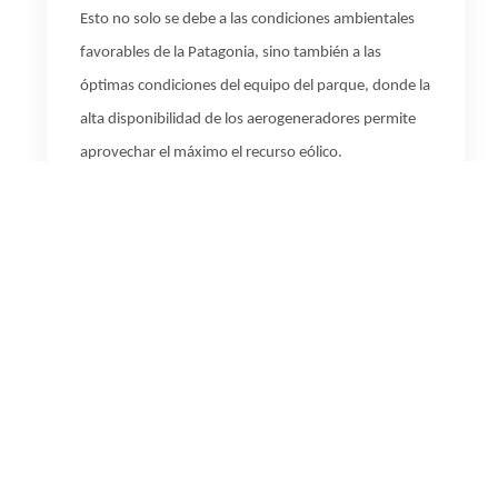
Esto no solo se debe a las condiciones ambientales
favorables
de
la
Patagonia
, sino también a las
óptimas condiciones del equipo del parque
,
donde
la
alta disponibilidad de los aerogeneradores permite
aprovechar el máximo el recurso eólico.
El
parque
está
ubicado en la provincia de
Chubut,
cuenta
con
30 aerogeneradores y una
capacidad instalada de 99 MW, equivalente al
consumo de 144.000 hogares. La energía eólica que
genera evita más de 260.000 toneladas de dióxido
de carbono (CO2e) al año.
Junto con la Central
Térmica Manantiales
Behr
,
de 58
MW de capacidad
instalada, forman
el primer complejo híbrido de
generación eléctrica de YPF Luz
.