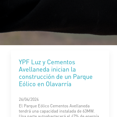
YPF Luz y Cementos
Avellaneda inician la
construcción de un Parque
Eólico en Olavarría
26/04/2024
El Parque Eólico Cementos Avellaneda
tendrá una capacidad instalada de 63MW.
Una parte autoabastecerá el 47% de energía