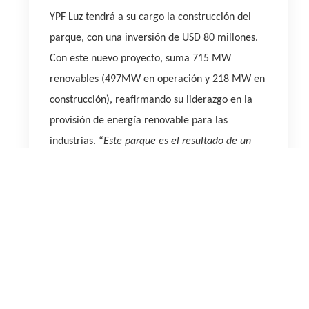
YPF Luz tendrá a su cargo la construcción del
parque, con una inversión de USD 80 millones.
Con este nuevo proyecto, suma 715 MW
renovables (497MW en operación y 218 MW en
construcción), reafirmando su liderazgo en la
provisión de energía renovable para las
industrias. “
Este parque es el resultado de un
sueño conjunto, que surgió y pudo concretarse a
partir de una colaboración estrecha y productiva
con nuestro cliente. Nos enorgullece ser el socio
elegido por Cementos Avellaneda para concretar
este hito tan importante en la historia de la
sustentabilidad de la compañía
”, explicó Martín
Mandarano, CEO de YPF Luz.
“Con este nuevo
proyecto iniciamos una nueva década de