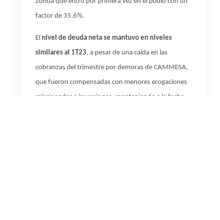
Zonda que entró por primera vez en el podio con un
factor de 35,6%.
El
nivel de deuda neta se mantuvo en niveles
similares al 1T23
, a pesar de una caída en las
cobranzas del trimestre por demoras de CAMMESA,
que fueron compensadas con menores erogaciones
relacionadas a inversiones, manteniendo a la fecha
todos los compromisos financieros y operativos de
la compañía sin necesidades de financiamiento
adicional a los previstos en el presupuesto anual.
Cabe destacar que se produjeron
dos hechos
relevantes posteriores al cierre
del primer trimestre
del año: la
designación del nuevo CFO
, Pedro
Kearney, a partir de abril de 2024 y el
anuncio de la