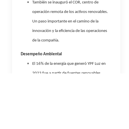
También se inauguró el COR, centro de
operación remota de los activos renovables.
Un paso importante en el camino de la
innovación y la eficiencia de las operaciones
de la compañía.
Desempeño Ambiental
El 16% de la energía que generó YPF Luz en
2023 fue a partir de fuentes renovables.
1.943,85 GWh/año de energía renovable
vendida.
Intensidad de emisiones 0,300.
Cuenta con 9 centrales de generación térmica
certificadas con la norma ISO 50001 de