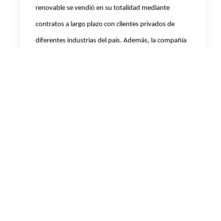
renovable se vendió en su totalidad mediante
contratos a largo plazo con clientes privados de
diferentes industrias del país.
Además, la compañía
continuó con la construcción del
P
arque Eólico
CASA
de 63 MW en la provincia de Buenos Aires,
primer proyecto de autogeneración renovable de la
Cia, con un avance de obra de 36%, que se estima
finalizar a principios de 2026.
Por último, el
Parque
Solar El Quemado
que se está construyendo en la
provincia de Mendoza, fue aprobado por el gobierno
como el primer proyecto RIGI de Argentina y será el
parque renovable más grande del país con una
capacidad instalada de 305 MW. Su puesta en
marcha se prevé para el primer semestre de 2026,