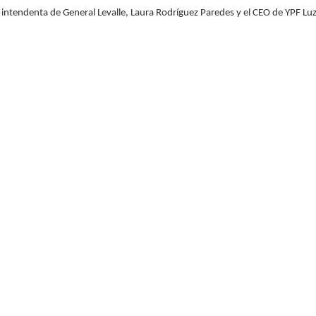
a intendenta de General Levalle, Laura Rodríguez Paredes y el CEO de YPF L
s clientes de las industrias y empresas que ya operan con energía renovab
ue Eólico General Levalle, la compañía alcanza una capacidad instalada tota
renovable. Durante 2025, continuará con la construcción de importantes 
y el Parque Solar Fotovoltaico El Quemado, en Mendoza. De esta manera, su
les más de 1GW serán renovables.
es una empresa líder en generación de energía eléctrica en el país que opera desde 2013. Actualmente 