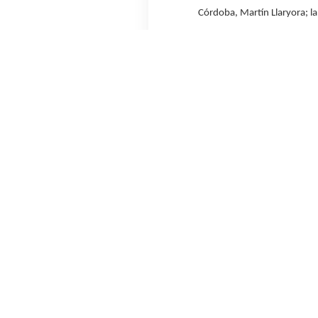
Córdoba, Martín Llaryora; l
Además, estuvieron presente
Con la inauguración del Parq
MW corresponden a energía 
Eólico CASA, en Olavarría, 
instalada total, de los cua
Acerca de YPF Luz
YPF Luz (YPF Energía Eléctrica S.A.) 