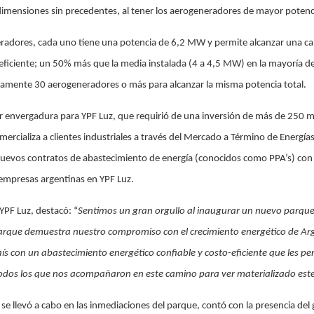
dimensiones sin precedentes, al tener los aerogeneradores de mayor potenci
radores, cada uno tiene una potencia de 6,2 MW y permite alcanzar una ca
ficiente; un 50% más que la media instalada (4 a 4,5 MW) en la mayoría de
amente 30 aerogeneradores o más para alcanzar la misma potencia total.
r envergadura para YPF Luz, que requirió de una inversión de más de 250 mi
mercializa a clientes industriales a través del Mercado a Término de Energí
nuevos contratos de abastecimiento de energía (conocidos como PPA’s) con
 empresas argentinas en YPF Luz.
PF Luz, destacó: “
Sentimos un gran orgullo al inaugurar un nuevo parque 
arque demuestra nuestro compromiso con el crecimiento energético de Ar
aís con un abastecimiento energético confiable y costo-eficiente que les p
odos los que nos acompañaron en este camino para ver materializado est
 se llevó a cabo en las inmediaciones del parque, contó con la presencia del