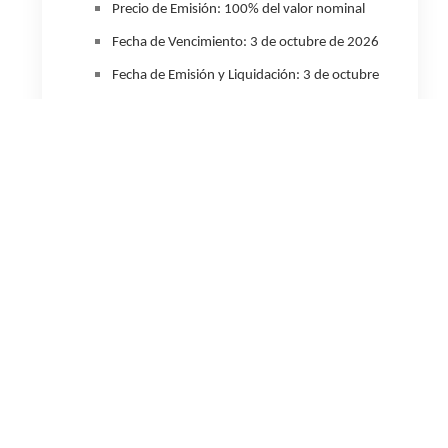
Precio de Emisión
: 100% del valor nominal
Fecha de Vencimiento
: 3 de octubre de 2026
Fecha de Emisión y Liquidación
: 3 de octubre
de 2025
Acerca de YPF Luz
YPF Luz (YPF Energía Eléctrica S.A.) es una compañía argentina
líder en generación de energía eléctrica eficiente y sustentable,
con 12 años de trayectoria. Opera 15 activos distribuidos en 8
provincias del país, con una capacidad instalada de 3,4 GW, que
abastece el 10% de la demanda eléctrica nacional. Está
construyendo dos nuevos proyectos renovables: el Parque Eólico
CASA (63 MW) en Olavarría y el Parque Solar El Quemado (305
MW) en Mendoza.