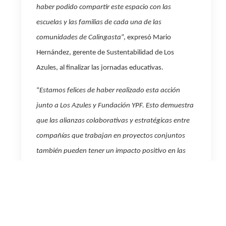
haber podido compartir este espacio con las
escuelas y las familias de cada una de las
comunidades de Calingasta
”, expresó Mario
Hernández, gerente de Sustentabilidad de Los
Azules, al finalizar las jornadas educativas.
“
Estamos felices de
haber realizado esta acción
junto a Los Azules y Fundación YPF
. Esto demuestra
que las alianzas colaborativas y estratégicas entre
compañías que trabajan en proyectos conjuntos
también pueden tener un impacto positivo en las
comunidades donde se realizan. YPF Luz cuenta con
un Plan de Inversión Social que nos permite llegar
cada vez a más a beneficiarios con foco en la
educación, el cuidado ambiental y el uso eficiente de