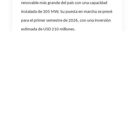
renovable más grande del país con una capacidad
instalada de 305 MW. Su puesta en marcha se prevé
para el primer semestre de 2026, con una inversión
estimada de USD 210 millones.
Por último, en agosto de 2025 se adjudicó un
proyecto de almacenamiento de energía con baterías
de 90 MW a través de la subsidiaria Central Dock
Sud, incorporando una nueva tecnología a la cartera
de activos de la compañía, fortaleciendo aún más su
posición de liderazgo en el sector.