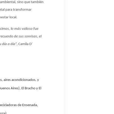
o ambiental, sino que también
ental para transformar
estar local.
icimos, lo más valioso fue
recuerdo de sus sonrisas, el
 día a día
”,
Camila D’
s, aires acondicionados, y
uenos Aires), El Bracho y El
 recicladoras de Ensenada,
doza).