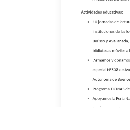
Actividades educativas
:
10
jornadas de lectur
instituciones de las l
Berisso y Avellaneda
bibliotecas móviles a 
Armamos y donamos
especial N°508 de Ave
Autónoma de Buenos 
Programa TICMAS
de
Apoyamos la
Feria Na
Autónoma de Buenos 
Acciones ambientales y soc