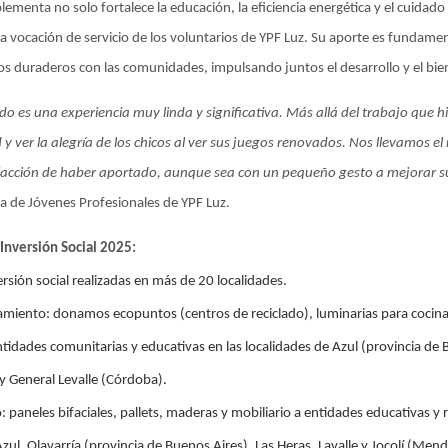
ementa no solo fortalece la educación, la eficiencia energética y el cuidad
 y la vocación de servicio de los voluntarios de YPF Luz. Su aporte es fundam
los duraderos con las comunidades, impulsando juntos el desarrollo y el bien
do es una experiencia muy linda y significativa. Más allá del trabajo que h
 ver la alegría de los chicos al ver sus juegos renovados. Nos llevamos el 
sfacción de haber aportado, aunque sea con un pequeño gesto a mejorar su
a de Jóvenes Profesionales de YPF Luz.
 Inversión Social 2025:
rsión social realizadas en más de 20 localidades.
amiento
: donamos ecopuntos (centros de reciclado), luminarias para cocina
idades comunitarias y educativas en las localidades de Azul (provincia de B
y General Levalle (Córdoba).
o
: paneles bifaciales, pallets, maderas y mobiliario a entidades educativas y
zul, Olavarría (provincia de Buenos Aires), Las Heras, Lavalle y Jocolí (Men