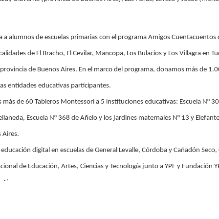
a a alumnos de escuelas primarias
con el programa
Amigos Cuentacuentos
ocalidades de El Bracho, El Cevilar, Mancopa, Los Bulacios y Los Villagra en 
, provincia de Buenos Aires. En el marco del programa, donamos más de 1.0
las entidades educativas participantes.
 más de 60
Tableros Montessori
a 5 instituciones educativas: Escuela N° 30
llaneda, Escuela N° 368 de Añelo y los jardines maternales N° 13 y Elefant
Aires.
 educación digital en escuelas de General Levalle, Córdoba y Cañadón Seco,
cional de Educación, Artes, Ciencias y Tecnología
junto a YPF y Fundación Y
Aires.
iales
: