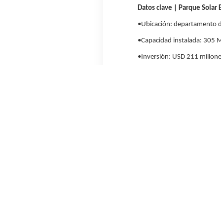
Datos clave | Parque Solar
•
Ubicación: departamento de
•
Capacidad instalada: 305
•
Inversión: USD 211 millone
•
Impacto ambiental: evitará
•
Beneficio energético: gene
residencial de la Ciudad de
•
Importancia: es el parque s
instalada nacional.
•
Empleo local: durante la c
•
Comercialización: la energ
industrias y distribuidoras d