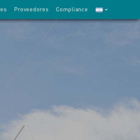
res
Proveedores
Compliance