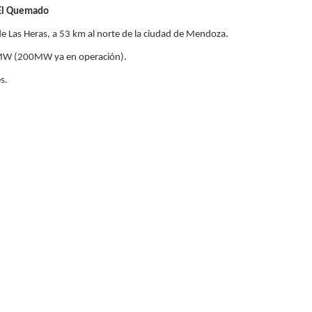
 El Quemado
 Las Heras, a 53 km al norte de la ciudad de Mendoza.
 MW (200MW ya en operación).
s.
 la emisión de más de 385.000 Tn de CO2 eq. por año.
rará energía equivalente al consumo de más de 233.000 hogares, suficiente
 Mendoza y de los departamentos de Las Heras y Lavalle.
olar de mayor capacidad instalada de la Argentina y equivale a más del 11% 
onstrucción alcanzó un pico de más de 350 personas empleadas, con 87% de
ía de El Quemado se comercializará en el Mercado a Término de Energía (MA
e todo el país.