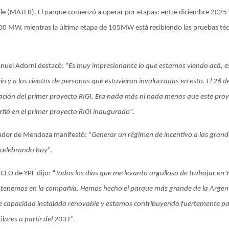
le (MATER). El parque comenzó a operar por etapas: entre diciembre 2025 
00 MW, mientras la última etapa de 105MW está recibiendo las pruebas técn
nuel Adorni destacó: “
Es muy impresionante lo que estamos viendo acá, est
ín y a los cientos de personas que estuvieron involucradas en esto. El 26 d
ación del primer proyecto RIGI. Era nada más ni nada menos que este proye
tió en el primer proyecto RIGI inaugurado
”.
ador de Mendoza manifestó: “
Generar un régimen de incentivo a las grande
 celebrando hoy
”.
 CEO de YPF dijo: “
Todos los días que me levanto orgulloso de trabajar en 
 tenemos en la compañía. Hemos hecho el parque más grande de la Argen
 capacidad instalada renovable y estamos contribuyendo fuertemente pa
lares a partir del 2031
”.