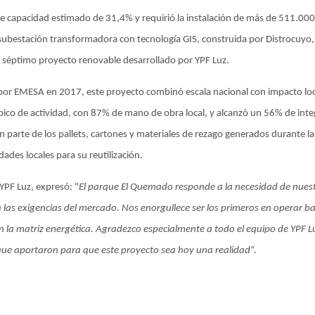
de capacidad estimado de 31,4% y requirió la instalación de más de 511.000 
ubestación transformadora con tecnología GIS, construida por Distrocuyo,
el séptimo proyecto renovable desarrollado por YPF Luz.
por EMESA en 2017, este proyecto combinó escala nacional con impacto loc
ico de actividad, con 87% de mano de obra local, y alcanzó un 56% de integ
n parte de los pallets, cartones y materiales de rezago generados durante l
ades locales para su reutilización.
PF Luz, expresó: "
El parque El Quemado responde a la necesidad de nuestr
a las exigencias del mercado. Nos enorgullece ser los primeros en operar ba
 la matriz energética. Agradezco especialmente a todo el equipo de YPF Lu
que aportaron para que este proyecto sea hoy una realidad
”.