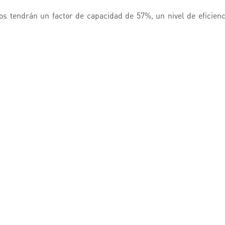
os tendrán un factor de capacidad de 57%, un nivel de eficien
acional, lo cual posiciona a Azul como una localidad con excele
llos, por sus vientos constantes, clima y ubicación.​
s en números
uperficie
nergía limpia (primera etapa entrega 122 MW de potencia, lue
 172 MW)
a las necesidades de 228.000 hogares
eradores
. de 200 millones de dólares.
a ruta provincial 80 a unos tres kilómetros campo adentro, en
conectar la línea de 132 Kv entre Tandil y Olavarría