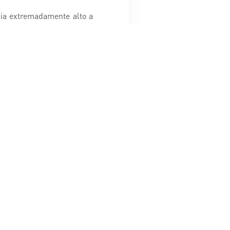
cia extremadamente alto a
ntes condiciones naturales
go con la finalización de
 el sector del Monasterio