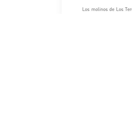
Los molinos de Los Ter
nivel nacional e intern
para este tipo de desarro
Parque Eólico Los Tero
· 3610 hectáreas de s
· Generará 172 MW de e
la obra completará los
· Energía equivalente 
· Más de 40 aerogen
· Inversión total aprox
·
Ubicado sobre l
Trapense.
· Una subestación para 