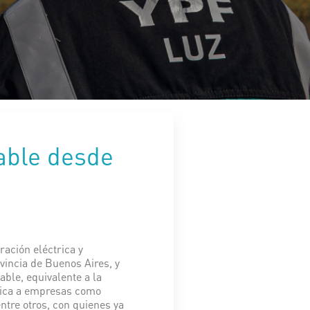
able desde
ación eléctrica y
vincia de Buenos Aires, y
able, equivalente a la
ólica a empresas como
ntre otros, con quienes ya