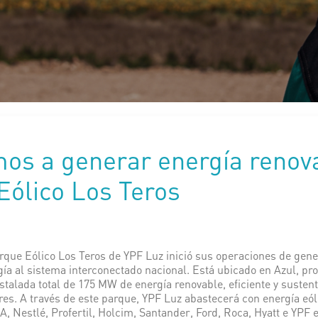
s a generar energía renov
Eólico Los Teros
rque Eólico Los Teros de YPF Luz inició sus operaciones de gener
ía al sistema interconectado nacional. Está ubicado en Azul, pro
talada total de 175 MW de energía renovable, eficiente y sustent
res. A través de este parque, YPF Luz abastecerá con energía e
 Nestlé, Profertil, Holcim, Santander, Ford, Roca, Hyatt e YPF e