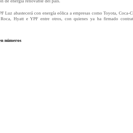
n de energía renovable del país.
YPF Luz abastecerá con energía eólica a empresas como Toyota,
Coca-Co
 Roca, Hyatt e YPF entre otros, con quienes ya ha firmado contra
 en números
d: de 53%
a: 175 MW
123 MW - 32 aerogeneradores General Electric de 3,83MW c/u
 52 MW – 13 aerogeneradores General Electric de 4MW c/u
táreas
 a las necesidades de 228.000 hogares
generadores: Altura torre: 110m - Diámetro de pala de 137m
onectar la línea de 132 Kv entre Tandil y Olavarría