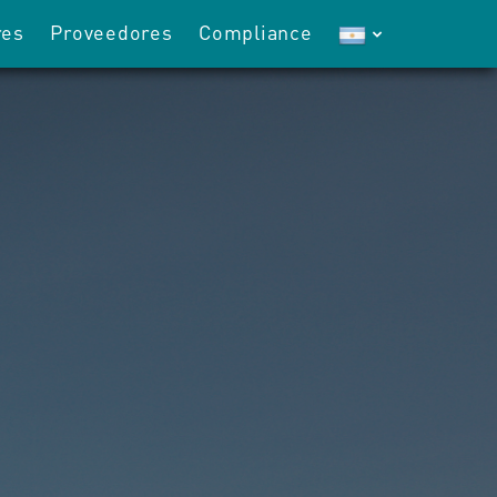
res
Proveedores
Compliance