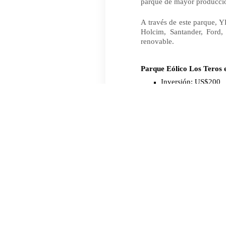
parque de mayor producció
A través de este parque, 
Holcim, Santander, Ford,
renovable.
Parque Eólico Los Teros
Inversión: US$200
Factor de capacida
Capacidad instalad
Los Teros I: 
Los Teros II:
Superficie: 3610 hec
Energía equivalente
Dimensiones de aero
1
subestación para c