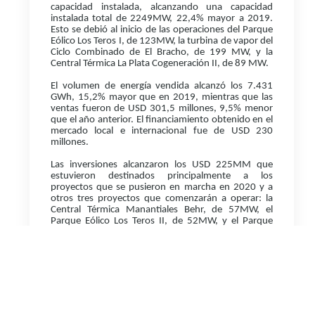
capacidad instalada, alcanzando una capacidad
instalada total de 2249MW, 22,4% mayor a 2019.
Esto se debió al inicio de las operaciones del Parque
Eólico Los Teros I, de 123MW, la turbina de vapor del
Ciclo Combinado de El Bracho, de 199 MW, y la
Central Térmica La Plata Cogeneración II, de 89 MW.
El volumen de energía vendida alcanzó los 7.431
GWh, 15,2% mayor que en 2019, mientras que las
ventas fueron de USD 301,5 millones, 9,5% menor
que el año anterior. El financiamiento obtenido en el
mercado local e internacional fue de USD 230
millones.
Las inversiones alcanzaron los USD 225MM que
estuvieron destinados principalmente a los
proyectos que se pusieron en marcha en 2020 y a
otros tres proyectos que comenzarán a operar: la
Central Térmica Manantiales Behr, de 57MW, el
Parque Eólico Los Teros II, de 52MW, y el Parque
Eólico Cañadón León, de 122MW.
MAPA DEL SITIO