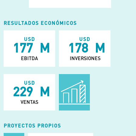
RESULTADOS ECONÓMICOS
USD
USD
224
M
225
M
EBITDA
INVERSIONES
USD
301
M
VENTAS
PROYECTOS PROPIOS