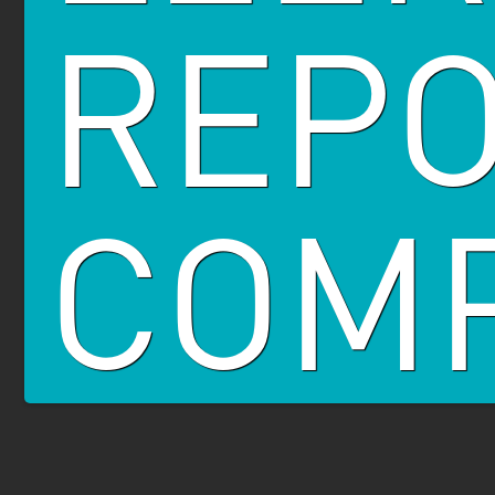
REP
COM